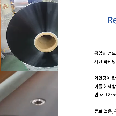
R
공압의 정도
계된 와인딩
와인딩이 완
어를 해제합
면 러그가 
튜브 없음, 