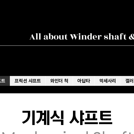
All about Winder shaft 
프트
프릭션 샤프트
와인더 척
아답타
악세사리
갤러
기계식 샤프트